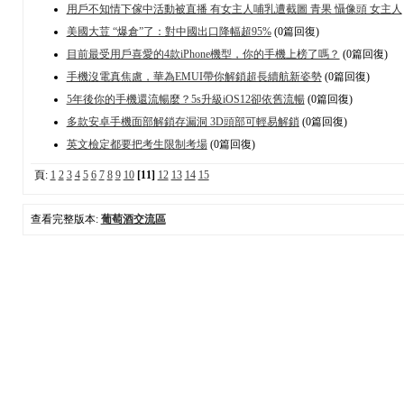
用戶不知情下傢中活動被直播 有女主人哺乳遭截圖 青果 懾像頭 女主人
美國大荳 “爆倉”了：對中國出口降幅超95%
(0篇回復)
目前最受用戶喜愛的4款iPhone機型，你的手機上榜了嗎？
(0篇回復)
手機沒電真焦慮，華為EMUI帶你解鎖超長續航新姿勢
(0篇回復)
5年後你的手機還流暢麼？5s升級iOS12卻依舊流暢
(0篇回復)
多款安卓手機面部解鎖存漏洞 3D頭部可輕易解鎖
(0篇回復)
英文檢定都要把考生限制考場
(0篇回復)
頁:
1
2
3
4
5
6
7
8
9
10
[11]
12
13
14
15
查看完整版本:
葡萄酒交流區