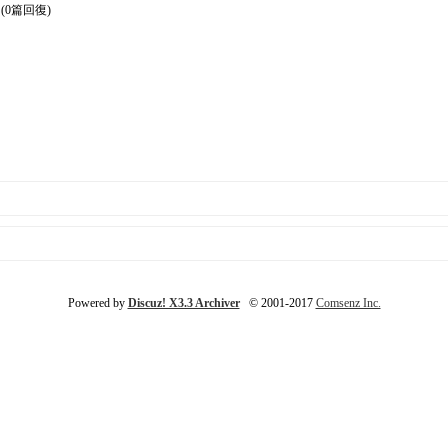
(0篇回復)
Powered by
Discuz! X3.3 Archiver
© 2001-2017
Comsenz Inc.