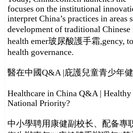
focuses on the institutional innovat
interpret China’s practices in areas 
development of traditional Chin
health emer玻尿酸護手霜,gency, to offe
health governance.
醫在中國Q&A |庇護兒童青少
Healthcare in China Q&A | Healthy 
National Priority?
中小學聘用康健副校长、配备專