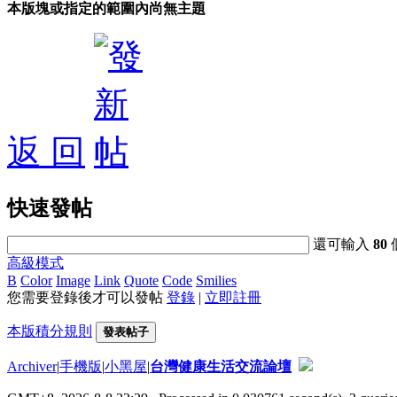
本版塊或指定的範圍內尚無主題
返 回
快速發帖
還可輸入
80
高級模式
B
Color
Image
Link
Quote
Code
Smilies
您需要登錄後才可以發帖
登錄
|
立即註冊
本版積分規則
發表帖子
Archiver
|
手機版
|
小黑屋
|
台灣健康生活交流論壇