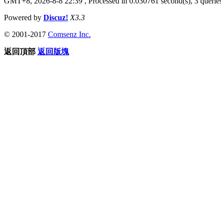
GMT+8, 2026-8-8 22:39
, Processed in 0.030761 second(s), 3 queries
Powered by
Discuz!
X3.3
© 2001-2017
Comsenz Inc.
返回頂部
返回版塊