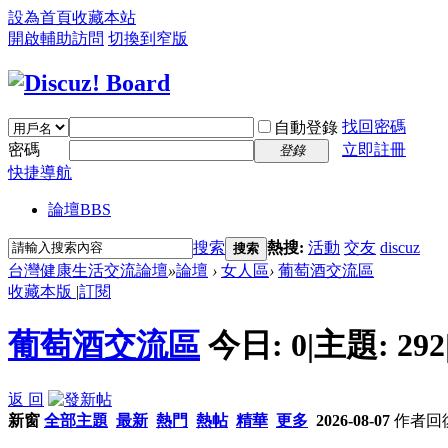
設為首頁
收藏本站
開啟輔助訪問
切換到窄版
找回密碼
自動登錄
密碼
立即註冊
登錄
快捷導航
論壇
BBS
搜索
熱搜:
活動
交友
discuz
搜索
台灣健康生活交流論壇
»
論壇
›
女人區
›
葡萄酒交流區
收藏本版
|
訂閱
葡萄酒交流區
今日:
0
|
主題:
292
返 回
新窗
全部主題
最新
熱門
熱帖
精華
更多
2026-08-07
作者
回