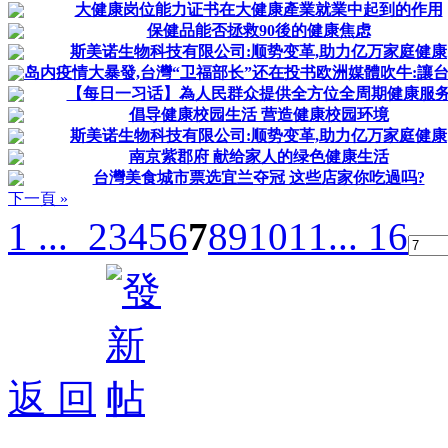
大健康岗位能力证书在大健康產業就業中起到的作用
保健品能否拯救90後的健康焦虑
斯美诺生物科技有限公司:顺势变革,助力亿万家庭健康
岛内疫情大暴發,台灣“卫福部长”还在投书欧洲媒體吹牛:讓台灣
【每日一习话】為人民群众提供全方位全周期健康服
倡导健康校园生活 营造健康校园环境
斯美诺生物科技有限公司:顺势变革,助力亿万家庭健康
南京紫郡府 献给家人的绿色健康生活
台灣美食城市票选宜兰夺冠 这些店家你吃過吗?
下一頁 »
1 ...
2
3
4
5
6
7
8
9
10
11
... 16
返 回