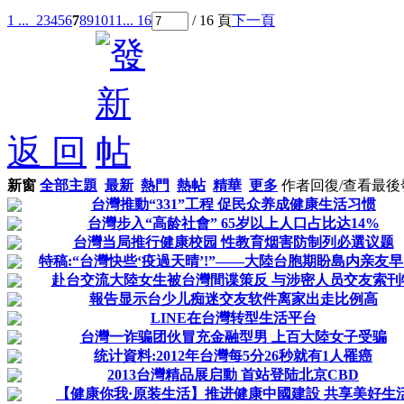
1 ...
2
3
4
5
6
7
8
9
10
11
... 16
/ 16 頁
下一頁
返 回
新窗
全部主題
最新
熱門
熱帖
精華
更多
作者
回復/查看
最後
台灣推動“331”工程 促民众养成健康生活习惯
台灣步入“高龄社會” 65岁以上人口占比达14%
台灣当局推行健康校园 性教育烟害防制列必選议题
特稿:“台灣快些‘疫過天晴’!”——大陸台胞期盼島内亲友早日
赴台交流大陸女生被台灣間谍策反 与涉密人员交友索刊
報告显示台少儿痴迷交友软件离家出走比例高
LINE在台灣转型生活平台
台灣一诈骗团伙冒充金融型男 上百大陸女子受骗
统计資料:2012年台灣每5分26秒就有1人罹癌
2013台灣精品展启動 首站登陆北京CBD
【健康你我·原装生活】推进健康中國建設 共享美好生