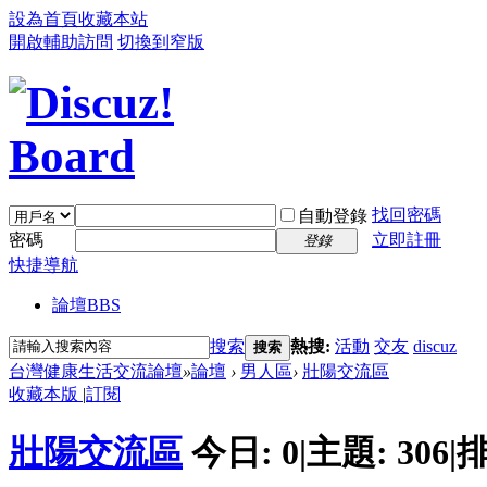
設為首頁
收藏本站
開啟輔助訪問
切換到窄版
找回密碼
自動登錄
密碼
立即註冊
登錄
快捷導航
論壇
BBS
搜索
熱搜:
活動
交友
discuz
搜索
台灣健康生活交流論壇
»
論壇
›
男人區
›
壯陽交流區
收藏本版
|
訂閱
壯陽交流區
今日:
0
|
主題:
306
|
排