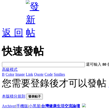
返 回
快速發帖
還可輸入
80
高級模式
B
Color
Image
Link
Quote
Code
Smilies
您需要登錄後才可以發帖
本版積分規則
發表帖子
Archiver
|
手機版
|
小黑屋
|
台灣健康生活交流論壇