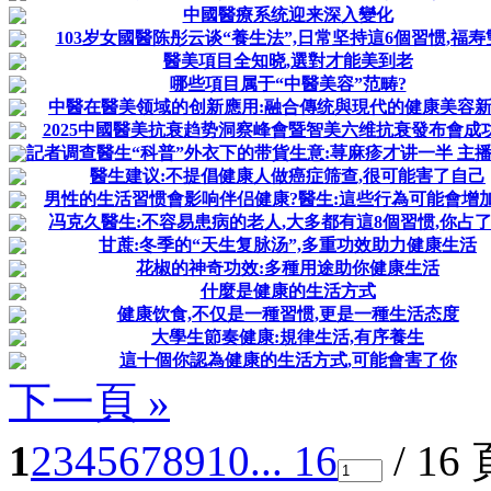
中國醫療系统迎来深入變化
103岁女國醫陈彤云谈“養生法”,日常坚持這6個習惯,福寿
醫美項目全知晓,選對才能美到老
哪些項目属于“中醫美容”范畴?
中醫在醫美领域的创新應用:融合傳统與現代的健康美容
2025中國醫美抗衰趋势洞察峰會暨智美六维抗衰發布會成
記者调查醫生“科普”外衣下的带貨生意:荨麻疹才讲一半 主播喊买
醫生建议:不提倡健康人做癌症筛查,很可能害了自己
男性的生活習惯會影响伴侣健康?醫生:這些行為可能會增
冯克久醫生:不容易患病的老人,大多都有這8個習惯,你占
甘蔗:冬季的“天生复脉汤”,多重功效助力健康生活
花椒的神奇功效:多種用途助你健康生活
什麼是健康的生活方式
健康饮食,不仅是一種習惯,更是一種生活态度
大學生節奏健康:規律生活,有序養生
這十個你認為健康的生活方式,可能會害了你
下一頁 »
1
2
3
4
5
6
7
8
9
10
... 16
/ 16