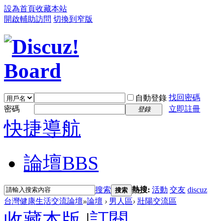
設為首頁
收藏本站
開啟輔助訪問
切換到窄版
找回密碼
自動登錄
密碼
立即註冊
登錄
快捷導航
論壇
BBS
搜索
熱搜:
活動
交友
discuz
搜索
台灣健康生活交流論壇
»
論壇
›
男人區
›
壯陽交流區
收藏本版
|
訂閱