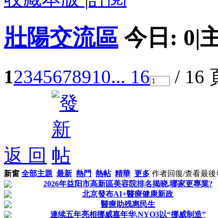
壯陽交流區
今日:
0
|
1
2
3
4
5
6
7
8
9
10
... 16
/ 16
返 回
新窗
全部主題
最新
熱門
熱帖
精華
更多
作者
回復/查看
最後
2026年益阳市高新區美容院排名揭晓,哪家更專業?
北京發布AI+醫療健康新政
醫療助残惠民生
連续五年亮相挪威嘉年华,NYO3以“挪威制造”