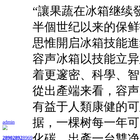
“讓果蔬在冰箱继续
半個世纪以来的保鲜
思惟開启冰箱技能進
容声冰箱以技能立异
着更邃密、科學、智
從出產端来看，容声
有益于人類康健的可
据，一棵树每一年可以吸
admin
化碳，出產一台雙净
2890
2892
8969