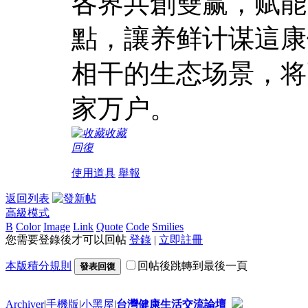
各界共創雙赢，赋能
點，讓养鲜计谋這康
相干的生态场景，将
家万户。
收藏
回復
使用道具
舉報
返回列表
高級模式
B
Color
Image
Link
Quote
Code
Smilies
您需要登錄後才可以回帖
登錄
|
立即註冊
本版積分規則
回帖後跳轉到最後一頁
發表回復
Archiver
|
手機版
|
小黑屋
|
台灣健康生活交流論壇