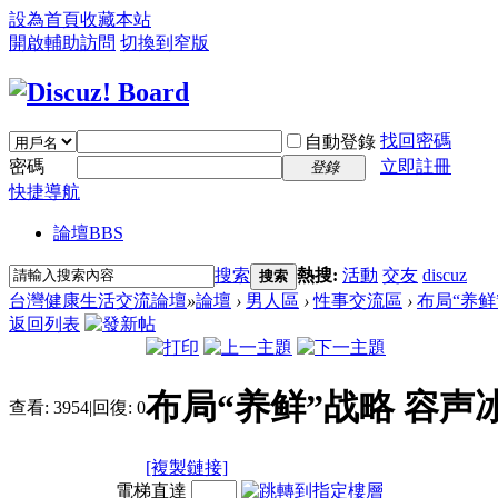
設為首頁
收藏本站
開啟輔助訪問
切換到窄版
找回密碼
自動登錄
密碼
立即註冊
登錄
快捷導航
論壇
BBS
搜索
熱搜:
活動
交友
discuz
搜索
台灣健康生活交流論壇
»
論壇
›
男人區
›
性事交流區
›
布局“养鲜
返回列表
布局“养鲜”战略 容
查看:
3954
|
回復:
0
[複製鏈接]
電梯直達